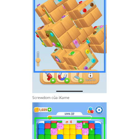
Screwdom của iKame