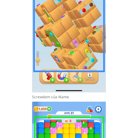
Screwdom của iKame