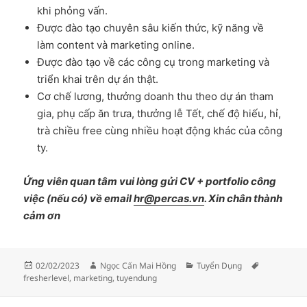
khi phỏng vấn.
Được đào tạo chuyên sâu kiến thức, kỹ năng về
làm content và marketing online.
Được đào tạo về các công cụ trong marketing và
triển khai trên dự án thật.
Cơ chế lương, thưởng doanh thu theo dự án tham
gia, phụ cấp ăn trưa, thưởng lễ Tết, chế độ hiếu, hỉ,
trà chiều free cùng nhiều hoạt động khác của công
ty.
Ứng viên quan tâm vui lòng gửi CV + portfolio công
việc (nếu có) về email
hr@percas.vn
. Xin chân thành
cảm ơn
Posted
Author
Categories
Tags
02/02/2023
Ngọc Cấn Mai Hồng
Tuyển Dụng
on
fresherlevel
,
marketing
,
tuyendung